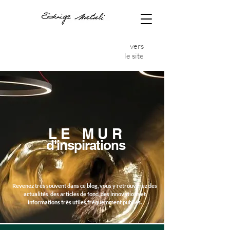
vers
le site
LE MUR
d'inspirations
Revenez très souvent dans ce blog, vous y retrouverez des
actualités, des articles de fond,
des innovations et
informations très utiles fréquemment publiés.