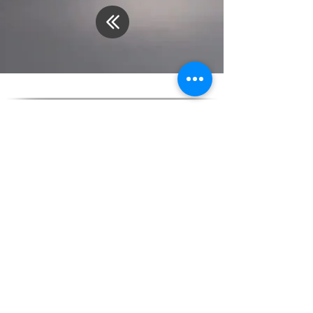
Abonnez-vous à
notre newsletter
Email
J'ai lu
La politique de
confidentialité
Envoyer
+32 479 73 29 17
Déclaration d'accessibilité
Politique relative aux cookies
Politique de confidentialité
Données de la Société et mentions légales