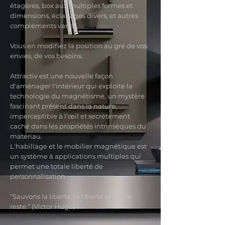
étagères, box aux multiples formes et
dimensions, éclairages divers, et autres
compléments variés.
Vous en modifiez la position au gré de vos
envies, de vos besoins.
Attractiv est une nouvelle façon
d'aménager l'intérieur qui exploite la
technologie du magnétisme, un mystère
fascinant présent dans la nature,
imperceptible à l’œil et secrètement
caché dans les propriétés intrinsèques du
matériau.
L'habillage et le mobilier magnétique est
un système à applications multiples qui
permet une totale liberté de
personnalisation
“Sauvons la liberté, la liberté sauve le
reste.” (Victor Hugo)