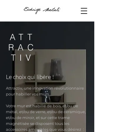
ATT
RAC
TIV
Le choix qui libère !
Attractiv, une innovation révolutionnaire
pour habiller vos murs.
Votre mur est habillé de bois, et/ou de
métal, et/ou de verre, et/ou de céramique,
et/ou de miroir, et sur cette trame
magnétisée se disposent tous les
accessoires
amovibles
que vous désirez :