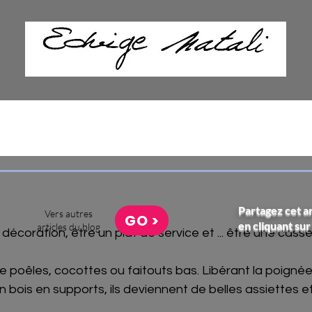
Partagez cet ar
Vers autres
GO >
en cliquant sur
articles du blog
décoration, être un plat de service et ... être une casser
e poêles, cocottes ou faitouts bas. Libérant la poigné
n bois en supports, ils deviennent de belles assiettes et