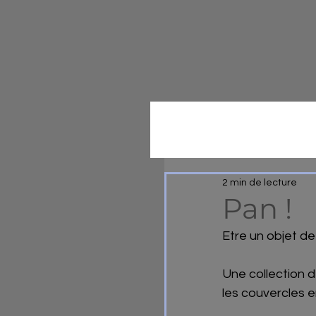
2 min de lecture
Pan !
Etre un objet de 
Une collection d
les couvercles e