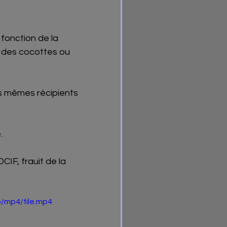
, des cocottes ou 
es mêmes récipients 
.
F, frauit de la 
/mp4/file.mp4