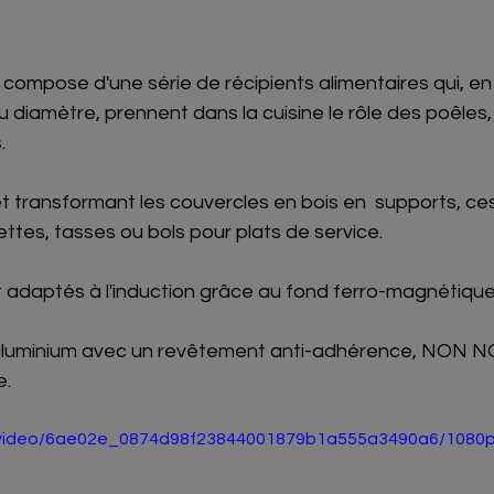
 diamètre, prennent dans la cuisine le rôle des poêles
.
et transformant les couvercles en bois en  supports, c
ttes, tasses ou bols pour plats de service. 
t adaptés à l'induction grâce au fond ferro-magnétique
aluminium avec un revêtement anti-adhérence, NON NOCI
e.
om/video/6ae02e_0874d98f23844001879b1a555a3490a6/1080p