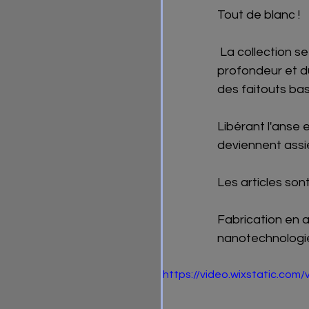
Tout de blanc !
 La collection se compose d'une série de récipients alimentaires qui, en fonction de la 
profondeur et du
des faitouts bas
Libérant l'anse 
deviennent assie
Les articles son
Fabrication en 
nanotechnologi
https://video.wixstatic.c