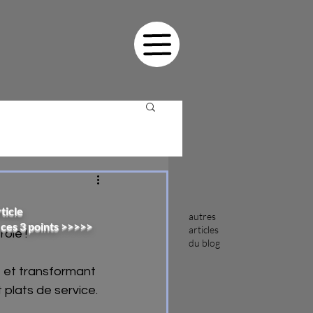
ticle
autres
 ces 3 points >>>>>
articles
ole !  
du blog
e et transformant 
 plats de service.