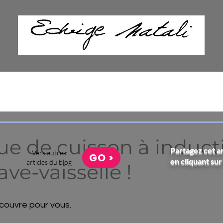
ue de cuisson à induct
Partagez cet ar
Vers autres
GO >
en cliquant sur
articles du blog
ave-vaisselle !
découvre pour vous.