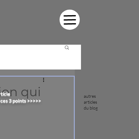
ion qui
ticle
autres
 ces 3 points >>>>>
articles
du blog