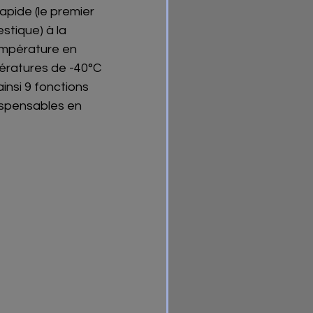
apide (le premier 
tique) à la 
mpérature en 
ratures de -40°C 
insi 9 fonctions 
ispensables en 