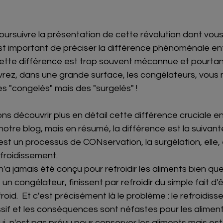
ursuivre la présentation de cette révolution dont vous
est important de préciser la différence phénoménale ent
Cette différence est trop souvent méconnue et pourtant
vrez, dans une grande surface, les congélateurs, vous 
s "congelés" mais des "surgelés" !
ns découvrir plus en détail cette différence cruciale e
notre blog, mais en résumé, la différence est la suivante
st un processus de CONservation, la surgélation, elle, 
roidissement.  
'a jamais été conçu pour refroidir les aliments bien que
un congélateur, finissent par refroidir du simple fait d'
oid.  Et c'est précisément là le problème : le refroidiss
sif et les conséquences sont néfastes pour les aliments
lui, n'est pas prévu pour conserver les aliments mais es