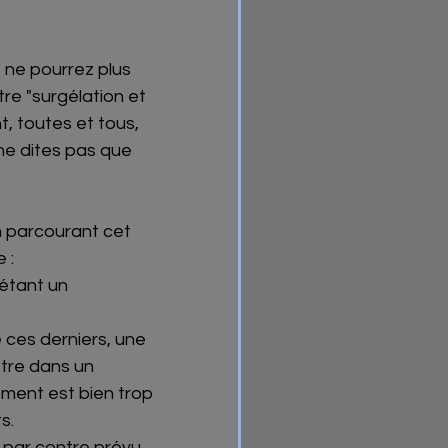
 ne pourrez plus 
re "surgélation et 
, toutes et tous, 
ne dites pas que 
n parcourant cet 
 : 
étant un 
 ces derniers, une 
être dans un 
ement est bien trop 
.  
t par contre prévu 