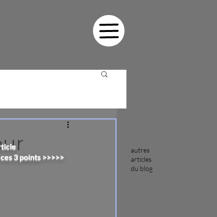
our
ticle
autres
 ces 3 points >>>>>
articles
du blog