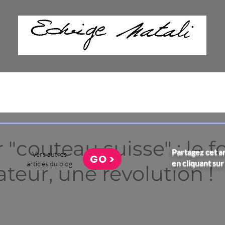
 "couteau suisse" : le f
Partagez cet ar
Vers autres
GO >
en cliquant sur
articles du blog
ateur, une révolution !