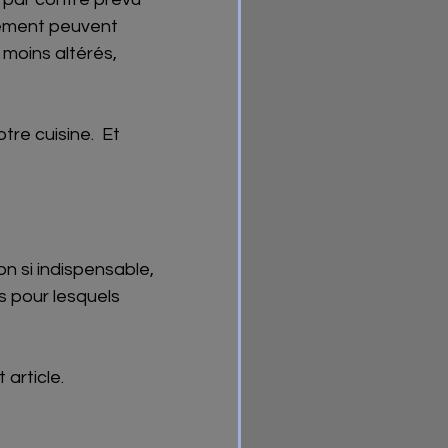
idement peuvent 
moins altérés, 
re cuisine.  Et 
n si indispensable, 
s pour lesquels 
article.