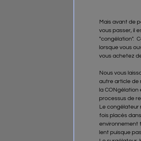
Mais avant de po
vous passer, il 
"congélation".  
lorsque vous ou
vous achetez de
Nous vous laisso
autre article de 
la CONgélation e
processus de ref
Le congélateur n
fois placés dans 
environnement fr
lent puisque pas
Le surgélateur, 