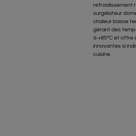
refroidissement r
surgélateur domes
chaleur basse te
gérant des tempé
à +85°C et offre a
innovantes si ind
cuisine. 